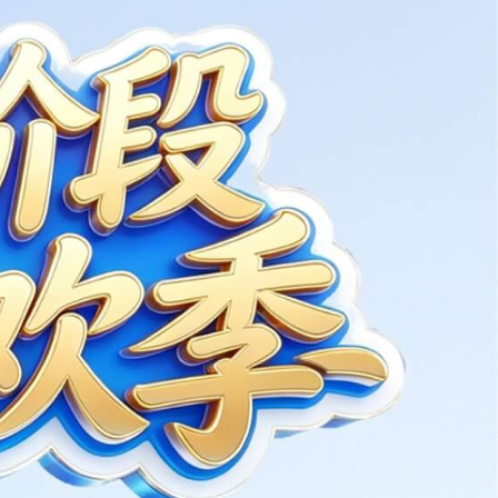
此前，国内可回收火箭发射领域
命和未来可扩展性，这一设计与
每公斤20000元以内，这一价
人马斯克。近期，马斯克
大潜力。他预测，如果