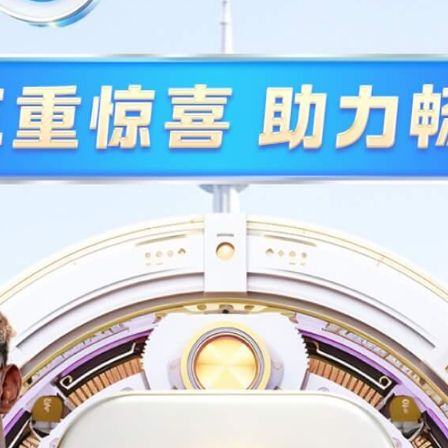
“朱雀三号”这一亮点。据悉，天兵科技的“天龙三号”、中科宇航的“力箭二号
”计划于年底首飞，“力箭二号”预计在12月首飞。