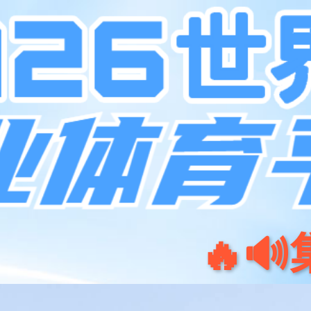
中心
产品
服务
生态合作
行业应用
认证培训
联系我们
00集团-“朱雀三号”液体可回收火箭11月中下旬首
2025-11-26 08:03:03
|
新闻中心
分享至: