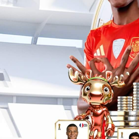
公海555000集团数码亮相第79届
教育装备展示会，助力教育信息化
2021年4月23-25日,由中国教育装备行业协会主办,福建省教育
厅、厦门市人民政府共同承办的第79届中国教育装备
在厦门举办。作为行业内规模大、影响广、
强的品牌展会,吸引了1300+家企业参展,在“十四五”开局之年,
部门、 学校、企业之间搭建起相互学习
流的平台。
2021-04-27
|
市场活动