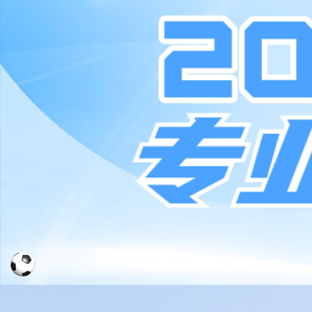
首页
关于我们
新闻
新闻中心
市场活动
公司动态
媒体报道
市场活动