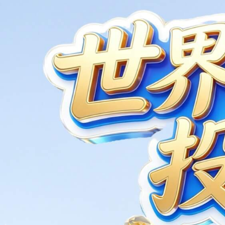
智算公海555000集团 云端再会—
海555000集团2021全国算力聚能
第二阶段正式开启
延续“智算公海555000集团领航“系列活动的势能，值此”金九银
际，公海555000集团全国算力聚能之旅从线下走向云端，将
作伙伴，搭建交流平台，汇聚生态力量，促进成果转化，分享
例。
2021-09-27
|
市场活动