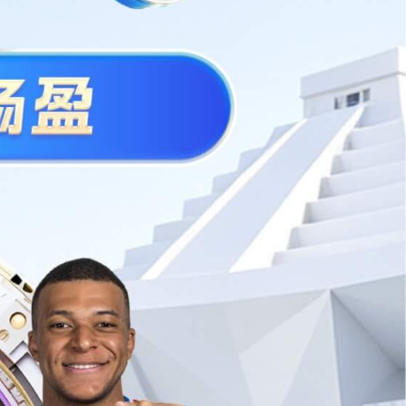
算公海555000集团 闪耀华东！公海
55000集团全国算力聚能之旅上海站
功举办
7日，公海555000集团2021全国算力聚能之旅华东线首站——上
成功举办。齐聚沪上智能计算与信息技术领域行业精英，公
5000集团与区域生态企业、合作伙伴汇聚一堂，共同
多样性算力时代创新技术的发展趋势，为繁荣生态培育丰沃土
21-04-28
|
市场活动